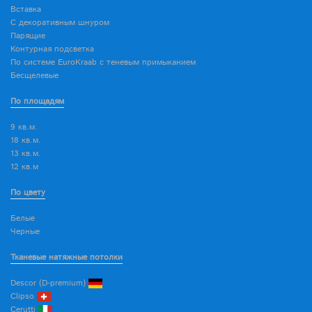
Вставка
С декоративным шнуром
Парящие
Контурная подсветка
По системе EuroKraab с теневым примыканием
Бесщелевые
По площадям
9 кв.м.
18 кв.м.
13 кв.м.
12 кв.м
По цвету
Белые
Черные
Тканевые натяжные потолки
Descor (D-premium)
Clipso
Cerutti