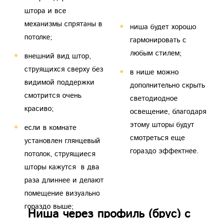
гораздо выше;
штора и все
механизмы спрятаны в
ниша будет хорошо
потолке;
гармонировать с
любым стилем;
внешний вид штор,
струящихся сверху без
в нише можно
видимой поддержки
дополнительно скрыть
смотрится очень
светодиодное
красиво;
освещение, благодаря
этому шторы будут
если в комнате
смотреться еще
установлен глянцевый
гораздо эффектнее.
потолок, струящиеся
шторы кажутся в два
Ниша через профиль (брус) с