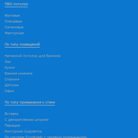
ПВХ потолки
Матовые
Глянцевые
Сатиновые
Фактурные
По типу помещений
Натяжной потолок для балкона
Зал
Кухня
Ванная комната
Спальня
Детская
Офис
По типу примыкания к стене
Вставка
С декоративным шнуром
Парящие
Контурная подсветка
По системе EuroKraab с теневым примыканием