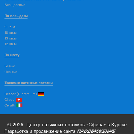
Бесщелевые
По площадям
9 кв.м.
18 кв.м.
13 кв.м.
12 кв.м
По цвету
Белые
Черные
Тканевые натяжные потолки
Descor (D-premium)
Clipso
Cerutti
© 2026. Центр натяжных потолков «Сфера» в Курске
Разработка
и
продвижение
сайта