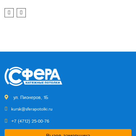
ул. Пионеров, 1Б
kursk@sferapotolki.ru
+7 (4712) 25-00-76
Вызов замерщика