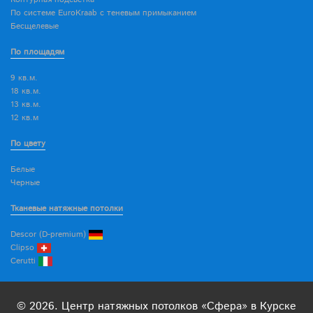
По системе EuroKraab с теневым примыканием
Бесщелевые
По площадям
9 кв.м.
18 кв.м.
13 кв.м.
12 кв.м
По цвету
Белые
Черные
Тканевые натяжные потолки
Descor (D-premium)
Clipso
Cerutti
© 2026. Центр натяжных потолков «Сфера» в Курске