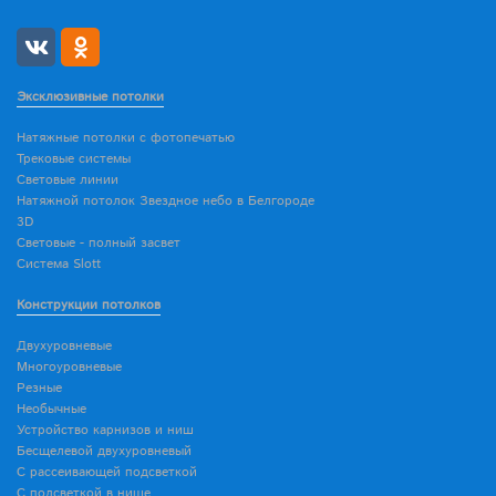
Эксклюзивные потолки
Натяжные потолки с фотопечатью
Трековые системы
Световые линии
Натяжной потолок Звездное небо в Белгороде
3D
Световые - полный засвет
Система Slott
Конструкции потолков
Двухуровневые
Многоуровневые
Резные
Необычные
Устройство карнизов и ниш
Бесщелевой двухуровневый
С рассеивающей подсветкой
С подсветкой в нише