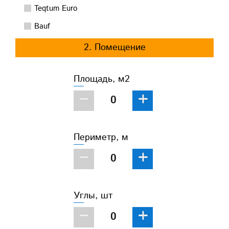
Teqtum Euro
Bauf
2. Помещение
Площадь, м2
−
+
Периметр, м
−
+
Углы, шт
−
+