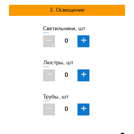
3. Освещение
Светильники, шт
−
+
Люстры, шт
−
+
Трубы, шт
−
+