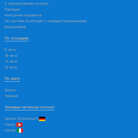
С декоративным шнуром
Парящие
Контурная подсветка
По системе EuroKraab с теневым примыканием
Бесщелевые
По площадям
9 кв.м.
18 кв.м.
13 кв.м.
12 кв.м
По цвету
Белые
Черные
Тканевые натяжные потолки
Descor (D-premium)
Clipso
Cerutti