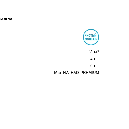
филем
18 м2
4 шт
0 шт
Мат HALEAD PREMIUM