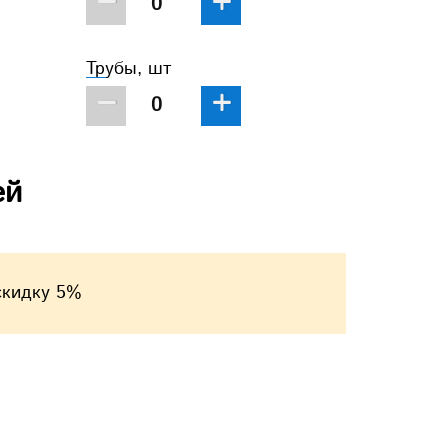
−
+
Трубы, шт
−
+
ей
скидку 5%