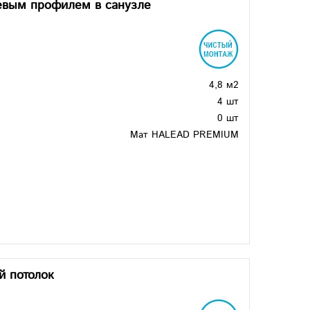
невым профилем в санузле
4,8 м2
4 шт
0 шт
Мат HALEAD PREMIUM
й потолок