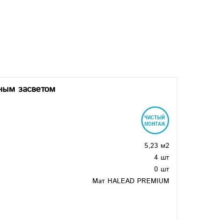
ным засветом
5,23 м2
4 шт
0 шт
Мат HALEAD PREMIUM