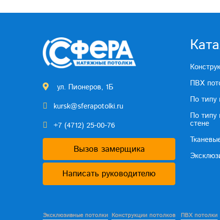
Ката
Констру
ПВХ пот
ул. Пионеров, 1Б
По типу
kursk@sferapotolki.ru
По типу
стене
+7 (4712) 25-00-76
Тканевы
Вызов замерщика
Эксклюз
Написать руководителю
Эксклюзивные потолки
Конструкции потолков
ПВХ потолки