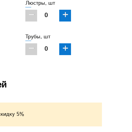
Люстры, шт
−
+
Трубы, шт
−
+
ей
скидку 5%