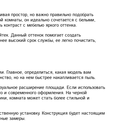
ивая простор, но важно правильно подобрать
й комнаты, он идеально сочетается с белыми,
 контраст с мебелью яркого оттенка.
тек. Данный оттенок помогает создать
нее высокий срок службы, ее легко почистить,
и. Главное, определиться, какая модель вам
ство, но на нем быстрее накапливается пыль.
визуальное расширение площади. Если использовать
го и современного оформления. На черной
ки, комната может стать более стильной и
ственную установку. Конструкция будет настоящим
ктные замеры.