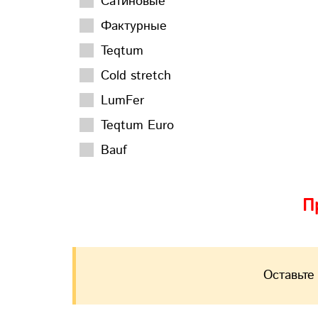
Сатиновые
Фактурные
Teqtum
Cold stretch
LumFer
Teqtum Euro
Bauf
П
Оставьте