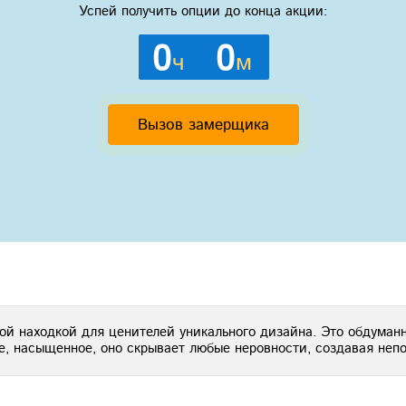
Успей получить опции до конца акции:
0
0
ч
м
Вызов замерщика
ной находкой для ценителей уникального дизайна. Это обдума
ое, насыщенное, оно скрывает любые неровности, создавая неп