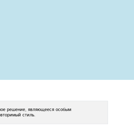
Next
нное решение, являющееся особым
овторимый стиль.