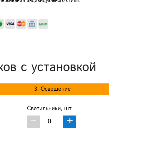
черкивания индивидуального стиля.
ков с установкой
3. Освещение
Светильники, шт
−
+