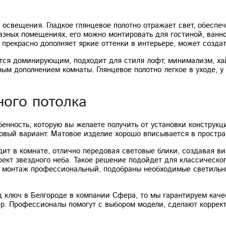
освещения. Гладкое глянцевое полотно отражает свет, обеспеч
зных помещениях, его можно монтировать для гостиной, ванно
прекрасно дополняет яркие оттенки в интерьере, может создать
ется доминирующим, подходит для стиля лофт, минимализм, хай
ым дополнением комнаты. Глянцевое полотно легкое в уходе, у 
ного потолка
енность, которую вы желаете получить от установки конструкци
овый вариант. Матовое изделие хорошо вписывается в простран
дит в комнате, отлично передовая световые блики, создавая 
ект звездного неба. Такое решение подойдет для классическо
 монтаж профессиональный, подобраны необходимые светильни
 ключ в Белгороде в компании Сфера, то мы гарантируем каче
ер. Профессионалы помогут с выбором модели, сделают корре