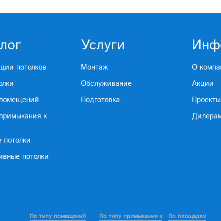
лог
Услуги
Инф
кции потолков
Монтаж
О компа
олки
Обслуживание
Акции
 помещений
Подготовка
Проекты
 примыкания к
Дилера
е потолки
ивные потолки
По типу помещений
По типу примыкания к
По площадям