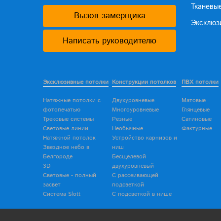
Тканевы
Вызов замерщика
Эксклюз
Написать руководителю
Эксклюзивные потолки
Конструкции потолков
ПВХ потолки
Натяжные потолки с
Двухуровневые
Матовые
фотопечатью
Многоуровневые
Глянцевые
Трековые системы
Резные
Сатиновые
Световые линии
Необычные
Фактурные
Натяжной потолок
Устройство карнизов и
Звездное небо в
ниш
Белгороде
Бесщелевой
3D
двухуровневый
Световые - полный
С рассеивающей
засвет
подсветкой
Система Slott
С подсветкой в нише