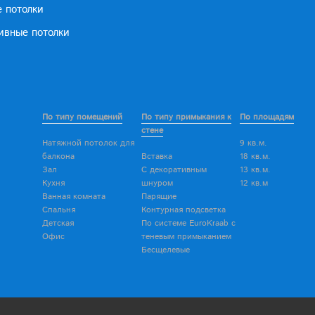
е потолки
ивные потолки
По типу помещений
По типу примыкания к
По площадям
стене
Натяжной потолок для
9 кв.м.
балкона
Вставка
18 кв.м.
Зал
С декоративным
13 кв.м.
Кухня
шнуром
12 кв.м
Ванная комната
Парящие
Спальня
Контурная подсветка
Детская
По системе EuroKraab с
Офис
теневым примыканием
Бесщелевые