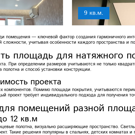
9 кв.м.
ади помещения — ключевой фактор создания гармоничного инт
 сложности, учитывая особенности каждого пространства и по
ать площадь для натяжного п
та. При определении размеров учитываются не только квадрат
 полотна и способ установки конструкции.
имость проекта
их компонентов. Помимо площади покрытия, учитываются перим
ый проект требует индивидуального подхода для получения то
для помещений разной площ
о 12 кв.м
цевые полотна, визуально расширяющие пространство. Светлы
кт. Такие решения популярны в спальнях, детских комнатах и 