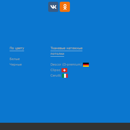
По цвету
Тканевые натяжные
потолки
Белые
Черные
Descor (D-premium)
Clipso
Cerutti