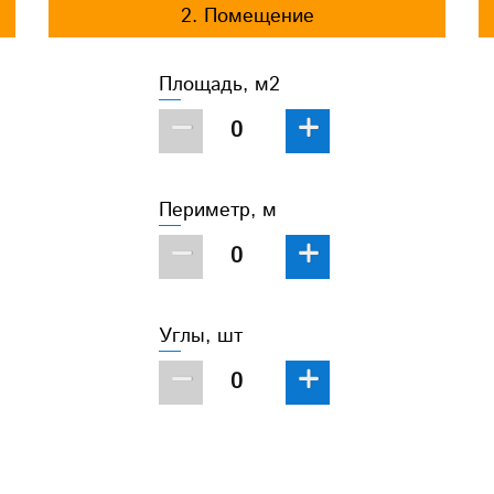
2. Помещение
Площадь, м2
−
+
Периметр, м
−
+
Углы, шт
−
+