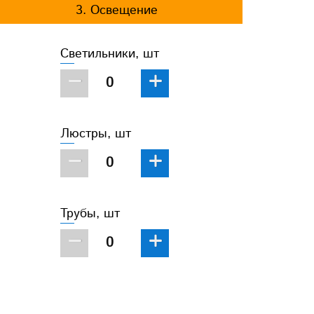
3. Освещение
Светильники, шт
−
+
Люстры, шт
−
+
Трубы, шт
−
+