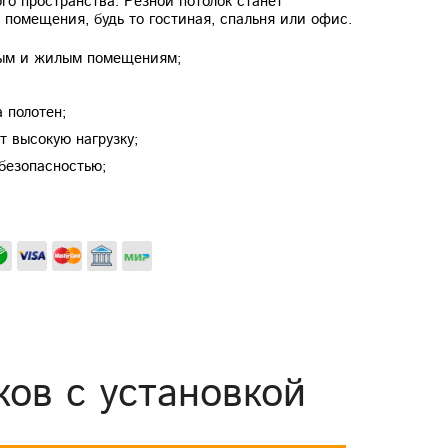
го пространства. Резной потолок станет
помещения, будь то гостиная, спальня или офис.
ным и жилым помещениям;
;
а полотен;
т высокую нагрузку;
безопасностью;
ков с установкой