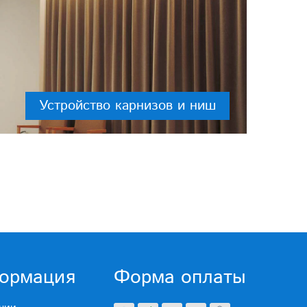
Устройство карнизов и ниш
ормация
Форма оплаты