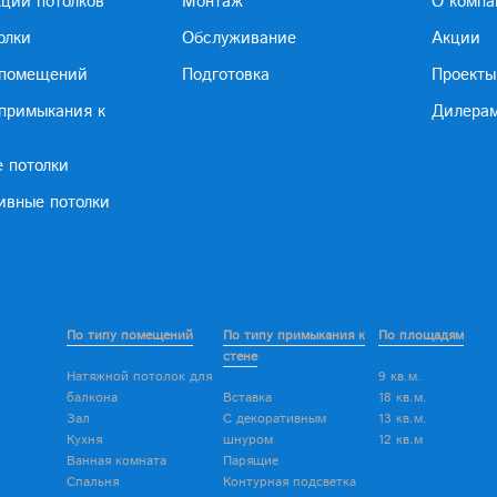
кции потолков
Монтаж
О компа
олки
Обслуживание
Акции
 помещений
Подготовка
Проекты
 примыкания к
Дилера
е потолки
ивные потолки
По типу помещений
По типу примыкания к
По площадям
стене
Натяжной потолок для
9 кв.м.
балкона
Вставка
18 кв.м.
Зал
С декоративным
13 кв.м.
Кухня
шнуром
12 кв.м
Ванная комната
Парящие
Спальня
Контурная подсветка