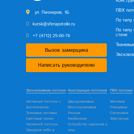
Констру
ПВХ пот
ул. Пионеров, 1Б
По типу
kursk@sferapotolki.ru
По типу
стене
+7 (4712) 25-00-76
Тканевы
Вызов замерщика
Эксклюз
Написать руководителю
Эксклюзивные потолки
Конструкции потолков
ПВХ потолки
Натяжные потолки с
Двухуровневые
Матовые
фотопечатью
Многоуровневые
Глянцевые
Трековые системы
Резные
Сатиновые
Световые линии
Необычные
Фактурные
Натяжной потолок
Устройство карнизов и
Звездное небо в
ниш