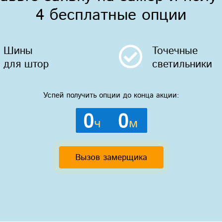
4 бесплатные опции
Шины
Точечные
для штор
светильники
Успей получить опции до конца акции:
0
0
ч
м
Вызов замерщика