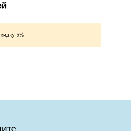
ей
скидку 5%
чите