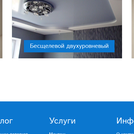
Бесщелевой двухуровневый
лог
Услуги
Инф