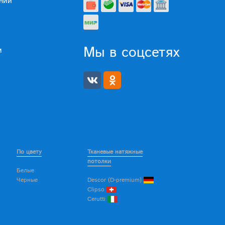
нии
Мы в соцсетях
м
По цвету
Тканевые натяжные
потолки
Белые
Черные
Descor (D-premium)
Clipso
Cerutti