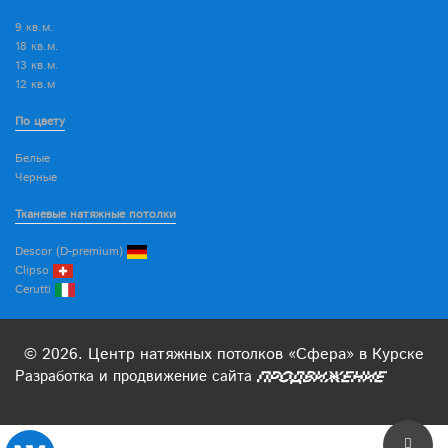
9 кв.м.
18 кв.м.
13 кв.м.
12 кв.м
По цвету
Белые
Черные
Тканевые натяжные потолки
Descor (D-premium)
Clipso
Cerutti
© 2026. Центр натяжных потолков «Сфера» в Курске
Разработка
и
продвижение
сайта