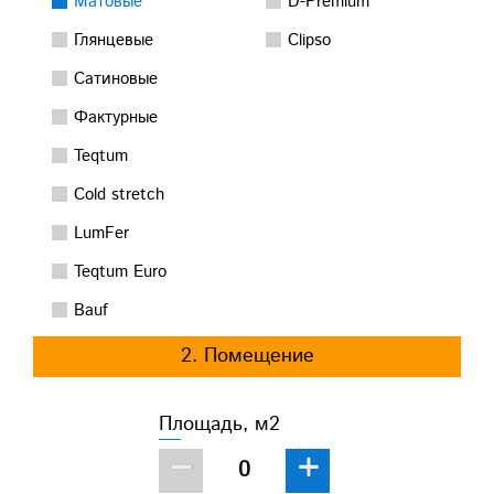
Матовые
D-Premium
Глянцевые
Clipso
Сатиновые
Фактурные
Teqtum
Cold stretch
LumFer
Teqtum Euro
Bauf
2. Помещение
Площадь, м2
−
+