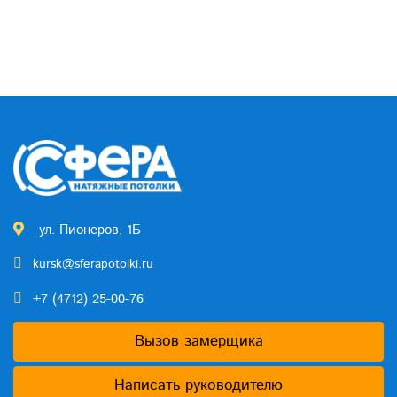
ул. Пионеров, 1Б
kursk@sferapotolki.ru
+7 (4712) 25-00-76
Вызов замерщика
Написать руководителю