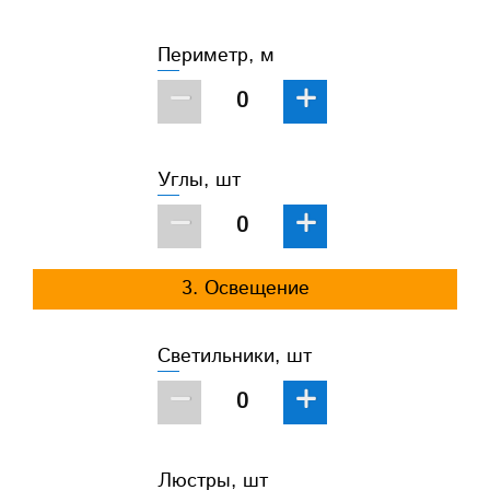
Периметр, м
−
+
Углы, шт
−
+
3. Освещение
Светильники, шт
−
+
Люстры, шт