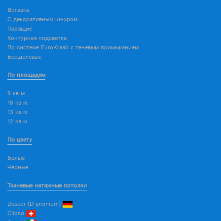
Вставка
С декоративным шнуром
Парящие
Контурная подсветка
По системе EuroKraab с теневым примыканием
Бесщелевые
По площадям
9 кв.м.
18 кв.м.
13 кв.м.
12 кв.м
По цвету
Белые
Черные
Тканевые натяжные потолки
Descor (D-premium)
Clipso